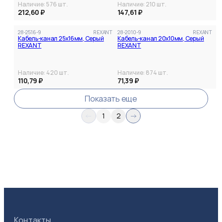
Наличие:
576
шт.
Наличие:
210
шт.
212,60 ₽
147,61 ₽
28-2516-9
REXANT
28-2010-9
REXANT
Кабель-канал 25х16мм, Серый
Кабель-канал 20х10мм, Серый
REXANT
REXANT
Категория
Наличие:
420
шт.
Наличие:
874
шт.
110,79 ₽
71,39 ₽
Показать еще
1
2
Контакты