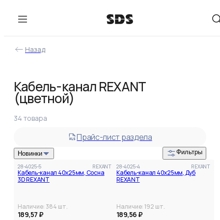
Назад
Фильтры
Кабель-канал REXANT
(цветной)
В наличии
Цена
34
товара
от
до
Прайс-лист раздела
Фильтры
Новинки
28-4025-5
REXANT
28-4025-4
REXANT
Кабель-канал 40х25мм, Сосна
Кабель-канал 40х25мм, Дуб
3D REXANT
REXANT
Наличие:
384
шт.
Наличие:
192
шт.
189,57 ₽
189,56 ₽