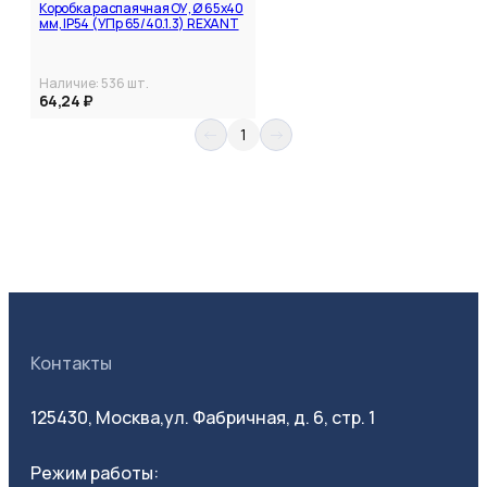
Коробка распаячная ОУ, Ø 65х40
мм, IP54 (УПр 65/40.1.3) REXANT
Наличие:
536
шт.
64,24 ₽
1
Все фильтры
Контакты
125430, Москва,
ул. Фабричная, д. 6, стр. 1
Режим работы: