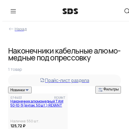
Назад
Фильтры
В наличии
Наконечники кабельные алюмо-
медные под опрессовку
1
товар
Прайс-лист раздела
Фильтры
Новинки
07-8453
REXANT
Наконечник алюмомедный ТАМ
50-10-9 (в упак. 50 шт.) REXANT
Наличие:
550
шт.
125,72 ₽