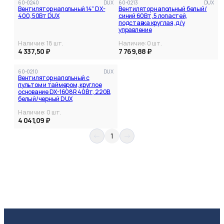
60-0240
DUX
60-0213
DUX
Вентилятор напольный 14" DX-
Вентилятор напольный белый/
400, 50Вт DUX
синий 60Вт, 5 лопастей,
подставка круглая, д/у
управление
Наличие:
18
шт.
Наличие:
0
шт.
4 337,50 ₽
7 769,88 ₽
60-0210
DUX
Вентилятор напольный с
пультом и таймером, круглое
основание DX-1608R 40Вт, 220В,
белый/черный DUX
Наличие:
0
шт.
4 041,09 ₽
1