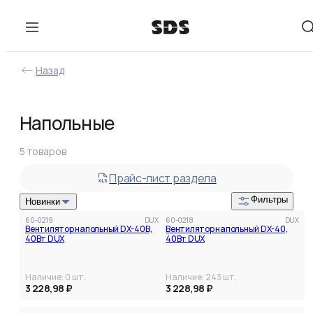
Назад
Фильтры
Напольные
В наличии
Цена
5
товаров
от
до
Прайс-лист раздела
Фильтры
Новинки
60-0219
DUX
60-0218
DUX
Вентилятор напольный DX-40B,
Вентилятор напольный DX-40,
40Вт DUX
40Вт DUX
Наличие:
0
шт.
Наличие:
243
шт.
3 228,98 ₽
3 228,98 ₽