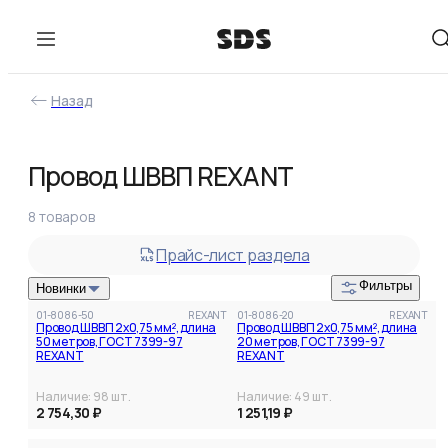
Назад
Фильтры
Провод ШВВП REXANT
В наличии
Цена
8
товаров
от
до
Прайс-лист раздела
Фильтры
Новинки
01-8086-50
REXANT
01-8086-20
REXANT
Провод ШВВП 2х0,75 мм², длина
Провод ШВВП 2х0,75 мм², длина
50 метров, ГОСТ 7399-97
20 метров, ГОСТ 7399-97
REXANT
REXANT
Наличие:
98
шт.
Наличие:
49
шт.
2 754,30 ₽
1 251,19 ₽