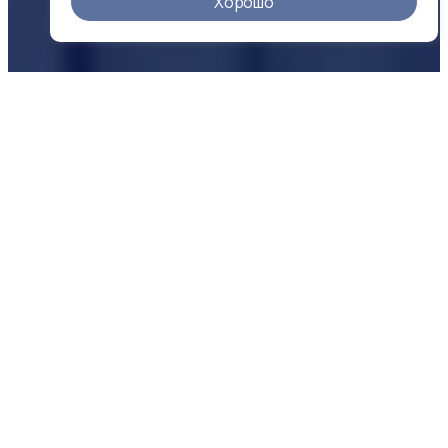
Хорошо
О КОМПАНИИ
Надежность
в цифрах
500 +
25 +