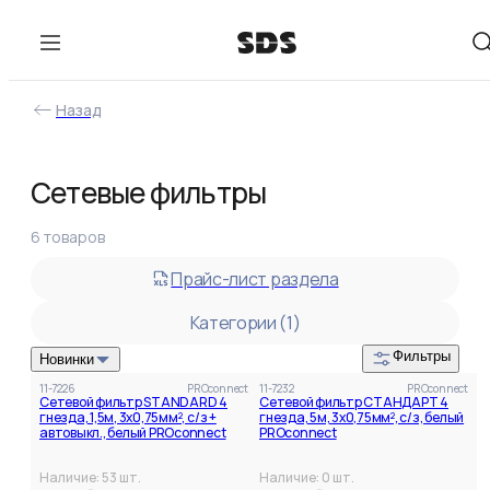
Назад
Категории
Фильтры
Сетевые фильтры
Категория
Сетевые фильтры PROconnect
6
товаров
Сетевые фильтры PROconnect
(
6
)
В наличии
Прайс-лист раздела
Цена
от
до
Категории (
1
)
Фильтры
Новинки
11-7226
PROconnect
11-7232
PROconnect
Сетевой фильтр STANDARD 4
Сетевой фильтр СТАНДАРТ 4
гнезда, 1,5м, 3х0,75мм², с/з +
гнезда, 5м, 3х0,75мм², с/з, белый
автовыкл., белый PROconnect
PROconnect
Наличие:
53
шт.
Наличие:
0
шт.