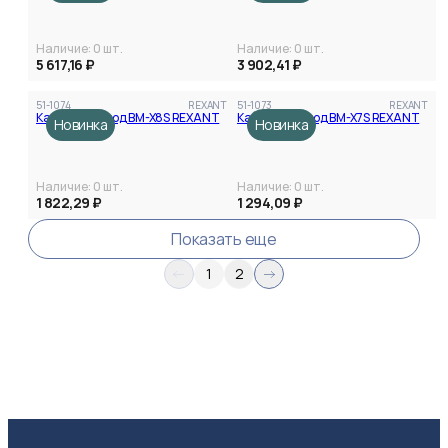
Наличие:
0
шт.
Наличие:
0
шт.
5 617,16 ₽
3 902,41 ₽
51-1074
REXANT
51-1073
REXANT
Кабельный ввод BM-X8S REXANT
Кабельный ввод BM-X7S REXANT
Новинка
Новинка
Категория
Наличие:
0
шт.
Наличие:
0
шт.
1 822,29 ₽
1 294,09 ₽
Показать еще
1
2