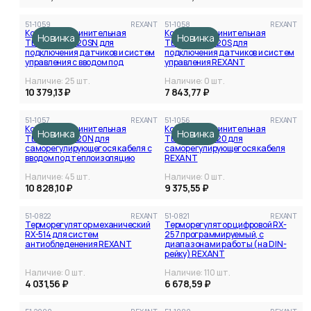
51-1059
REXANT
51-1058
REXANT
Коробка соединительная
Коробка соединительная
Новинка
Новинка
TERMBOX Ex 120SN для
TERMBOX Ex 120S для
подключения датчиков и систем
подключения датчиков и систем
управления с вводом под
управления REXANT
теплоизоляцию REXANT
Наличие:
25
шт.
Наличие:
0
шт.
10 379,13 ₽
7 843,77 ₽
51-1057
REXANT
51-1056
REXANT
Коробка соединительная
Коробка соединительная
Новинка
Новинка
TERMBOX Ex 120N для
TERMBOX Ex 120 для
саморегулирующегося кабеля с
саморегулирующегося кабеля
вводом под теплоизоляцию
REXANT
REXANT
Наличие:
45
шт.
Наличие:
0
шт.
10 828,10 ₽
9 375,55 ₽
51-0822
REXANT
51-0821
REXANT
Терморегулятор механический
Терморегулятор цифровой RX-
RX-514 для систем
257 программируемый, c
антиобледенения REXANT
диапазонами работы (на DIN-
рейку) REXANT
Наличие:
0
шт.
Наличие:
110
шт.
4 031,56 ₽
6 678,59 ₽