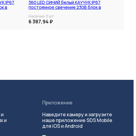
УК IP67
360 LED СИНИЙ белый КАУЧУК IP67
ок в
постоянное свечение 230В блок в
комплекте NEON-NIGHT
Наличие:
0
шт.
6 387,94 ₽
Приложение
 и
Наведите камеру и загрузите
х и
наше приложение SDS Mobile
для iOS и Android