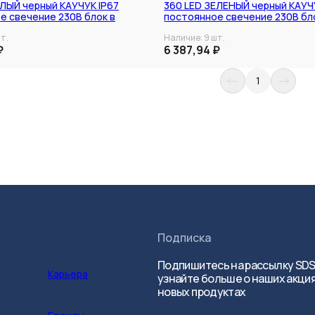
ЕЛЫЙ черный КАУЧУК IP67
360 LED ЗЕЛЕНЫЙ черный КАУЧ
е свечение 230В блок в
постоянное свечение 230В бл
 NEON-NIGHT
комплекте NEON-NIGHT
т.
Наличие:
9
шт.
В наличии
₽
6 387,94 ₽
1
Подписка
Подпишитесь на рассылку SDS
Карьера
узнайте больше о наших акция
новых продуктах