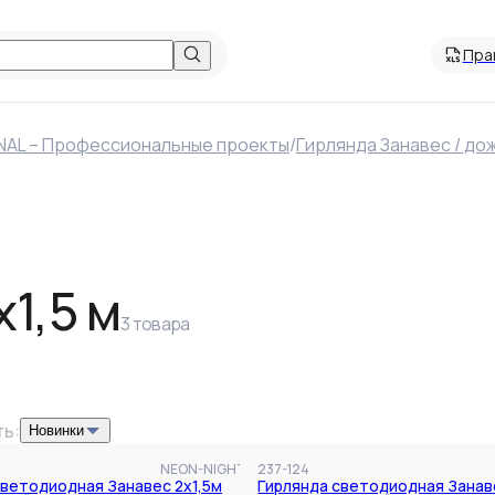
Пра
Фильтры
NAL – Профессиональные проекты
/
Гирлянда Занавес / до
1,5 м
3
товара
ь:
Новинки
NEON-NIGHT
237-124
светодиодная Занавес 2х1,5м
Гирлянда светодиодная Занаве