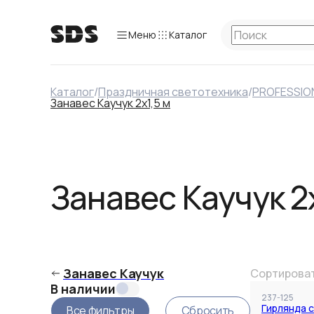
Меню
Каталог
Каталог
/
Праздничная светотехника
/
PROFESSIO
В наличии
Занавес Каучук 2х1,5 м
Занавес Каучук 2х
Все фильтры
Занавес Каучук
Сортироват
В наличии
237-125
Гирлянда 
Все фильтры
Сбросить