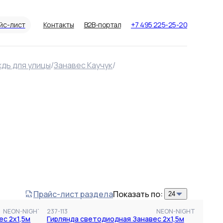
йс-лист
Контакты
B2B-портал
+7 495 225-25-20
ждь для улицы
/
Занавес Каучук
/
Сбросить
Применить фильтры
Прайс-лист раздела
Показать по: 
24
NEON-NIGHT
237-113
NEON-NIGHT
с 2х1,5м
Гирлянда светодиодная Занавес 2х1,5м