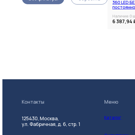
360 LED Б
постоянно
комплекте
Наличие:
0
ш
Категория
6 387,94 
Контакты
Меню
Каталог
125430, Москва,
ул. Фабричная, д. 6, стр. 1