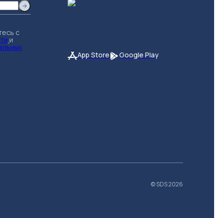
тесь с
сти
и
альных
App Store
Google Play
© SDS
2026