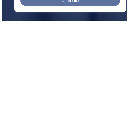
Хорошо
О КОМПАНИИ
Надежность
в цифрах
500 +
25 +