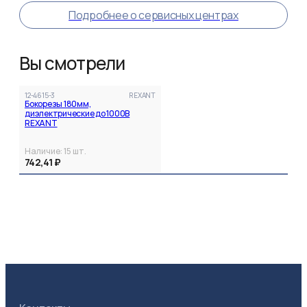
Подробнее о сервисных центрах
Вы смотрели
12-4615-3
REXANT
Бокорезы 180мм,
диэлектрические до 1000В
REXANT
Наличие:
15
шт.
742,41 ₽