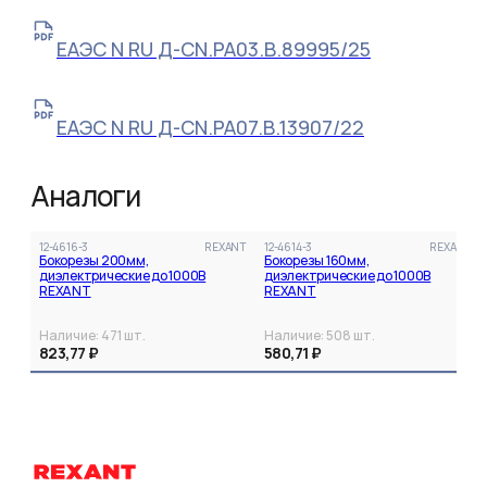
ЕАЭС N RU Д-CN.РА03.В.89995/25
ЕАЭС N RU Д-CN.РА07.В.13907/22
Аналоги
12-4616-3
REXANT
12-4614-3
REXANT
Бокорезы 200мм,
Бокорезы 160мм,
диэлектрические до 1000В
диэлектрические до 1000В
REXANT
REXANT
Наличие:
471
шт.
Наличие:
508
шт.
823,77 ₽
580,71 ₽