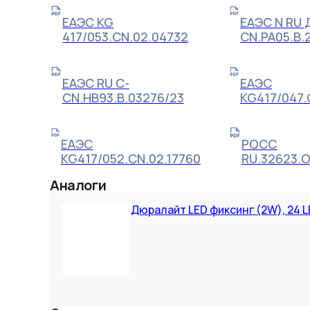
ЕАЭС KG
ЕАЭС N RU 
417/053.CN.02.04732
CN.РА05.В.
ЕАЭС RU С-
ЕАЭС
CN.НВ93.В.03276/23
KG417/047.
ЕАЭС
РОСС
KG417/052.CN.02.17760
RU.32623.
Аналоги
Дюралайт LED фиксинг (2W), 24 L