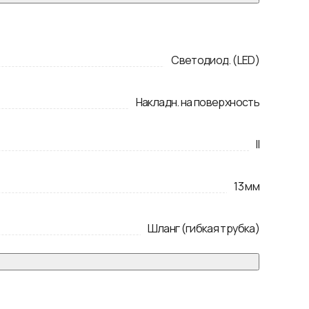
Светодиод. (LED)
Накладн. на поверхность
II
13
мм
Шланг (гибкая трубка)