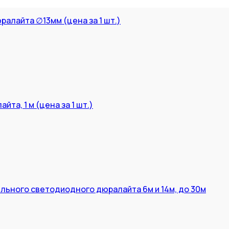
алайта ∅13мм (цена за 1 шт.)
та, 1 м (цена за 1 шт.)
льного светодиодного дюралайта 6м и 14м, до 30м