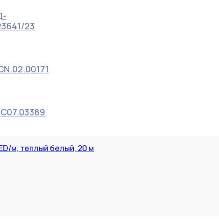
Д-
23641/23
CN.02.00171
OC07.03389
ED/м, теплый белый, 20 м