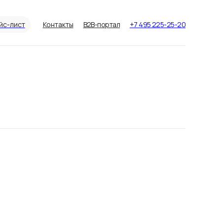
йс-лист
Контакты
B2B-портал
+7 495 225-25-20