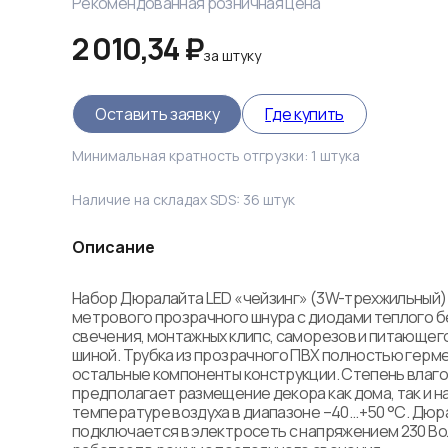
Рекомендованная розничная цена
2 010,34 ₽
за
штуку
Оставить заявку
Где купить
Минимальная кратность отгрузки:
1
штука
Наличие на складах SDS:
36
штук
Описание
Набор Дюралайта LED «чейзинг» (3W-трехжильный))
метрового прозрачного шнура с диодами теплого б
свечения, монтажных клипс, саморезов и питающего 
шиной. Трубка из прозрачного ПВХ полностью гермет
остальные компоненты конструкции. Степень влаго
предполагает размещение декора как дома, так и на 
температуре воздуха в диапазоне –40...+50 °С. Дюр
подключается в электросеть с напряжением 230 Вол