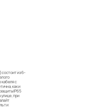
 состоит из 6-
елого 
кабеля с 
ична, как и 
защиты IP65 
улице, при 
алайт 
ьт и 