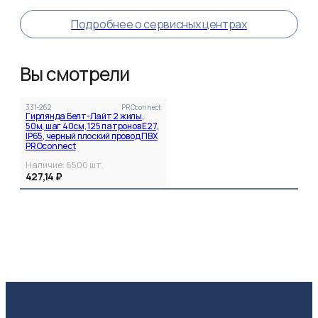
Подробнее о сервисных центрах
Вы смотрели
331-262
PROconnect
Гирлянда Белт-Лайт 2 жилы,
50м, шаг 40см, 125 патронов E27,
IP65, черный плоский провод ПВХ
PROconnect
Наличие:
6500
шт.
427,14 ₽