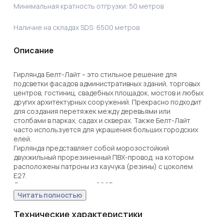
Минимальная кратность отгрузки:
50
метров
Наличие на складах SDS:
6500
метров
Описание
Гирлянда Белт-Лайт – это стильное решение для 
подсветки фасадов административных зданий, торговых 
центров, гостиниц, свадебных площадок, мостов и любых 
других архитектурных сооружений. Прекрасно подходит 
для создания перетяжек между деревьями или 
столбами в парках, садах и скверах. Также Белт-Лайт 
часто используется для украшения больших городских 
елей. 

Гирлянда представляет собой морозостойкий 
двухжильный прорезиненный ПВХ-провод, на котором 
расположены патроны из каучука (резины) с цоколем 
Е27. 

Для подключения к сети 220В предусмотрен шнур с 
евровилкой. При необходимости вилку можно отрезать, 
Читать полностью
подключить трансформатор на 24 В и использовать 
лампы на 24В (оба компонента приобретаются 
Технические характеристики