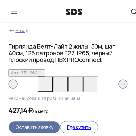
Назад
Гирлянда Белт-Лайт 2 жилы, 50м, шаг
40см, 125 патронов E27, IP65, черный
плоский провод ПВХ PROconnect
Арт:
331-262
Рекомендованная розничная цена
427,14 ₽
за
метр
Оставить заявку
Где купить