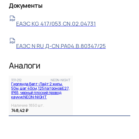
Документы
ЕАЭС KG 417/053.CN.02.04731
ЕАЭС N RU Д-CN.РА04.В.80347/25
Аналоги
331-212
NEON-NIGHT
Гирлянда Белт-Лайт 2 жилы,
50м, шаг 40см, 125 патронов E27,
IP65, черный плоский провод
каучук NEON-NIGHT
Наличие:
1850
шт.
748,42 ₽