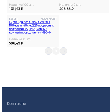
Наличие:
100
шт.
Наличие:
0
шт.
1 311,93 ₽
406,86 ₽
331-231
NEON-NIGHT
Гирлянда Белт-Лайт 2 жилы,
100м, шаг 40см, 225 подвесных
патронов Е27, IP65, черный
круглый провод каучук NEON-
NIGHT
Все фильтры
Наличие:
0
шт.
596,49 ₽
1
Категория
Производитель
Контакты