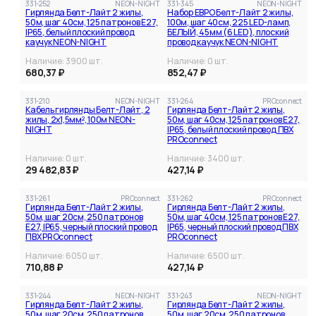
331-252
NEON-NIGHT
331-345
NEON-NIGHT
Гирлянда Белт-Лайт 2 жилы,
Набор ЕВРО Белт-Лайт 2 жилы,
50м, шаг 40см, 125 патронов E27,
100м, шаг 40см, 225 LED-ламп,
IP65, белый плоский провод
БЕЛЫЙ, 45мм (6 LED), плоский
каучук NEON-NIGHT
провод каучук NEON-NIGHT
Наличие:
3900
шт.
Наличие:
0
шт.
680,37 ₽
852,47 ₽
331-210
NEON-NIGHT
331-264
PROconnect
Кабель гирлянды Белт-Лайт, 2
Гирлянда Белт-Лайт 2 жилы,
жилы, 2х1,5мм², 100м NEON-
50м, шаг 40см, 125 патронов E27,
NIGHT
IP65, белый плоский провод ПВХ
PROconnect
Наличие:
0
шт.
Наличие:
3400
шт.
29 482,83 ₽
427,14 ₽
331-261
PROconnect
331-262
PROconnect
Гирлянда Белт-Лайт 2 жилы,
Гирлянда Белт-Лайт 2 жилы,
50м, шаг 20см, 250 патронов
50м, шаг 40см, 125 патронов E27,
E27, IP65, черный плоский провод
IP65, черный плоский провод ПВХ
ПВХ PROconnect
PROconnect
Наличие:
6050
шт.
Наличие:
6500
шт.
710,88 ₽
427,14 ₽
331-244
NEON-NIGHT
331-243
NEON-NIGHT
Гирлянда Белт-Лайт 2 жилы,
Гирлянда Белт-Лайт 2 жилы,
50м, шаг 20см, 250 патронов
50м, шаг 20см, 250 патронов