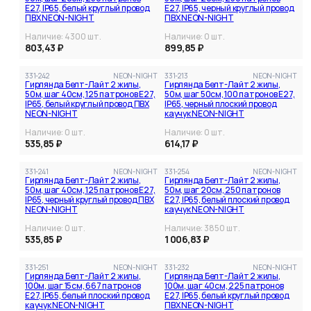
E27, IP65, белый круглый провод
E27, IP65, черный круглый провод
ПВХ NEON-NIGHT
ПВХ NEON-NIGHT
Наличие:
4300
шт.
Наличие:
0
шт.
803,43 ₽
899,85 ₽
331-242
NEON-NIGHT
331-213
NEON-NIGHT
Гирлянда Белт-Лайт 2 жилы,
Гирлянда Белт-Лайт 2 жилы,
50м, шаг 40см, 125 патронов E27,
50м, шаг 50см, 100 патронов E27,
IP65, белый круглый провод ПВХ
IP65, черный плоский провод
NEON-NIGHT
каучук NEON-NIGHT
Наличие:
0
шт.
Наличие:
0
шт.
535,85 ₽
614,17 ₽
331-241
NEON-NIGHT
331-254
NEON-NIGHT
Гирлянда Белт-Лайт 2 жилы,
Гирлянда Белт-Лайт 2 жилы,
50м, шаг 40см, 125 патронов E27,
50м, шаг 20см, 250 патронов
IP65, черный круглый провод ПВХ
Е27, IP65, белый плоский провод
NEON-NIGHT
каучук NEON-NIGHT
Наличие:
0
шт.
Наличие:
3850
шт.
535,85 ₽
1 006,83 ₽
331-251
NEON-NIGHT
331-232
NEON-NIGHT
Гирлянда Белт-Лайт 2 жилы,
Гирлянда Белт-Лайт 2 жилы,
100м, шаг 15см, 667 патронов
100м, шаг 40см, 225 патронов
E27, IP65, белый плоский провод
Е27, IP65, белый круглый провод
каучук NEON-NIGHT
ПВХ NEON-NIGHT