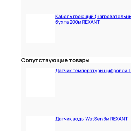
Кабель греющий (нагревательны
бухта 200м REXANT
Сопутствующие товары
Датчик температуры цифровой T
Датчик воды WatSen 3м REXANT