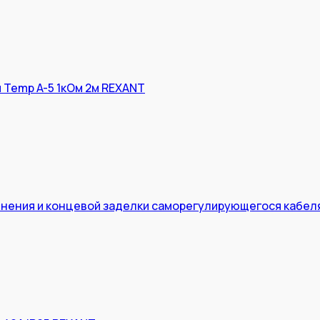
 Temp A-5 1кОм 2м REXANT
нения и концевой заделки саморегулирующегося кабел