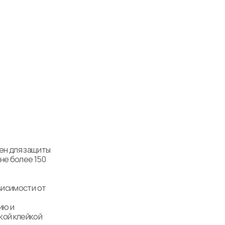
н для защиты 
е более 150 
исимости от 
ю и 
ой клейкой 