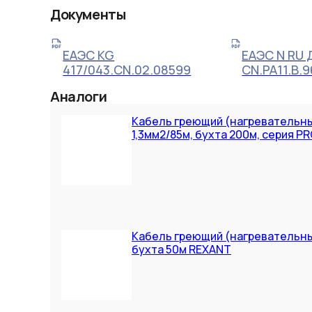
Документы
ЕАЭС KG
ЕАЭС N RU 
417/043.CN.02.08599
CN.РА11.В.9
Аналоги
Кабель греющий (нагревательны
1,3мм2/85м, бухта 200м, серия P
Кабель греющий (нагревательны
бухта 50м REXANT