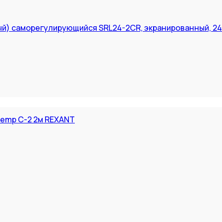
й) саморегулирующийся SRL24-2CR, экранированный, 24В
emp С-2 2м REXANT