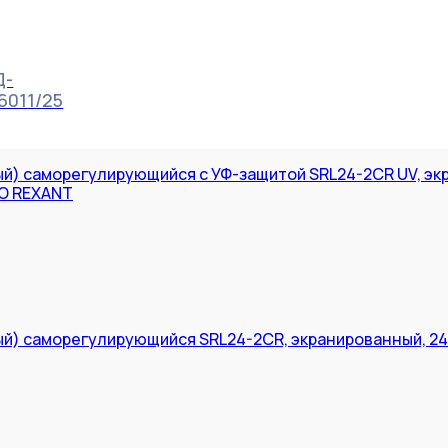
Д-
6011/25
й) саморегулирующийся с УФ-защитой SRL24-2CR UV, экр
RO REXANT
й) саморегулирующийся SRL24-2CR, экранированный, 24В