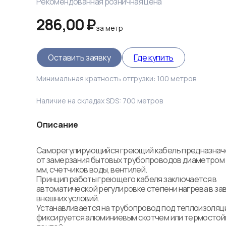
Рекомендованная розничная цена
286,00 ₽
за
метр
Оставить заявку
Где купить
Минимальная кратность отгрузки:
100
метров
Наличие на складах SDS:
700
метров
Описание
Саморегулирующийся греющий кабель предназначе
от замерзания бытовых трубопроводов диаметром н
мм, счетчиков воды, вентилей.

Принцип работы греющего кабеля заключается в 
автоматической регулировке степени нагрева в зав
внешних условий. 

Устанавливается на трубопровод под теплоизоляци
фиксируется алюминиевым скотчем или термостойк