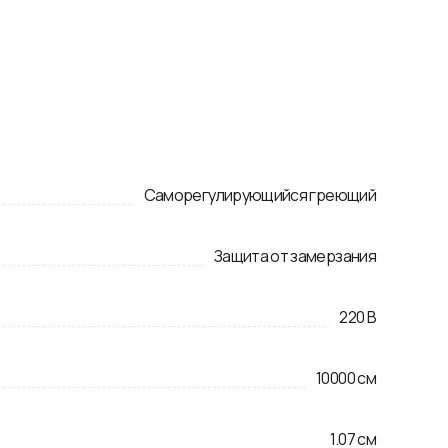
Саморегулирующийся греющий
Защита от замерзания
220
В
10000
см
1.07
см