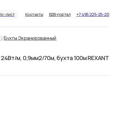
йс-лист
Контакты
B2B-портал
+7 495 225-25-20
)
/
Бухты Экранированный
24Вт/м, 0,9мм2/70м, бухта 100м REXANT