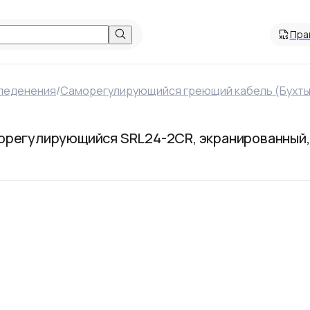
Пра
леденения
/
Саморегулирующийся греющий кабель (Бухты
регулирующийся SRL24-2CR, экранированный, 