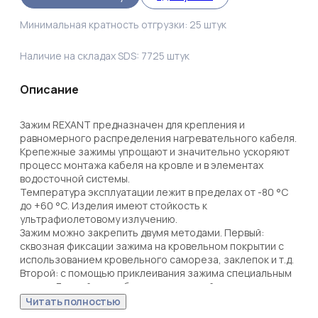
Минимальная кратность отгрузки:
25
штук
Наличие на складах SDS:
7725
штук
Описание
Зажим REXANT предназначен для крепления и 
равномерного распределения нагревательного кабеля. 
Крепежные зажимы упрощают и значительно ускоряют 
процесс монтажа кабеля на кровле и в элементах 
водосточной системы. 

Температура эксплуатации лежит в пределах от -80 °С 
до +60 °С. Изделия имеют стойкость к 
ультрафиолетовому излучению.

Зажим можно закрепить двумя методами. Первый: 
сквозная фиксации зажима на кровельном покрытии с 
использованием кровельного самореза, заклепок и т.д. 
Второй: с помощью приклеивания зажима специальным 
клеем. Данный способ менее надежный, чем сквозная 
фиксация, но он позволяет исключить возможность 
Читать полностью
протечки воды через отверстия от саморезов.