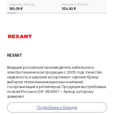
0,9мм2/55м, бухта 50м REXANT
экранированный, 24Вт/м,
Наличие:
1300
шт.
Наличие:
1200
шт.
1,3мм2/85м, бухта 200м, серия
185,09 ₽
PRO REXANT
534,00 ₽
REXANT
Ведущий российский производитель кабельной и
электротехнической продукции с 2005 года. Качество,
надежность и широкий ассортимент сделали бренд
выбором телекоммуникационных компаний,
госорганизаций и ритейлеров. Продукция востребована
по всей России и СНГ. REXANT — бренд, которому
доверяют
Подробнее о бренде