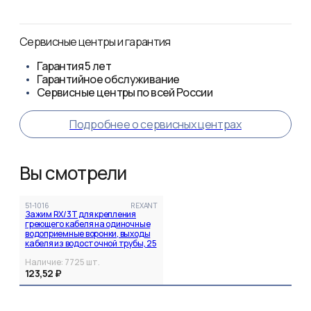
Сервисные центры и гарантия
Гарантия
5 лет
Гарантийное обслуживание
Сервисные центры по всей России
Подробнее о сервисных центрах
Вы смотрели
51-1016
REXANT
Зажим RX/3T для крепления
греющего кабеля на одиночные
водоприемные воронки, выходы
кабеля из водосточной трубы, 25
шт. REXANT
Наличие:
7725
шт.
123,52 ₽