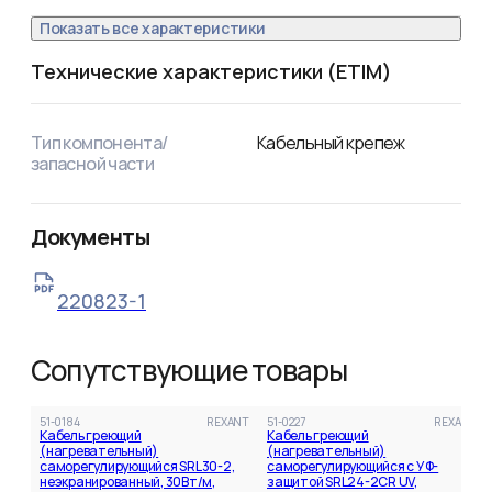
Показать все характеристики
Технические характеристики (ETIM)
Тип компонента/
Кабельный крепеж
запасной части
Документы
220823-1
Сопутствующие товары
51-0184
REXANT
51-0227
REXANT
Кабель греющий
Кабель греющий
(нагревательный)
(нагревательный)
саморегулирующийся SRL30-2,
саморегулирующийся с УФ-
неэкранированный, 30Вт/м,
защитой SRL24-2CR UV,