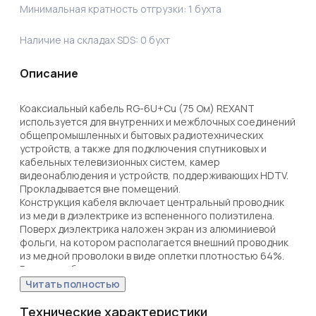
Минимальная кратность отгрузки:
1
бухта
Наличие на складах SDS:
0
бухт
Описание
Коаксиальный кабель RG-6U+Cu (75 Ом) REXANT 
используется для внутренних и межблочных соединений 
общепромышленных и бытовых радиотехнических 
устройств, а также для подключения спутниковых и 
кабельных телевизионных систем, камер 
видеонаблюдения и устройств, поддерживающих HDTV. 
Прокладывается вне помещений.

Конструкция кабеля включает центральный проводник 
из меди в диэлектрике из вспененного полиэтилена. 
Поверх диэлектрика наложен экран из алюминиевой 
фольги, на котором располагается внешний проводник 
из медной проволоки в виде оплетки плотностью 64%. 
Внешняя оболочка изготовлена из полиэтилена и имеет 
черный цвет.

Читать полностью
Поставляется в бухте длиной 305 м. Диаметр проволоки 
в оплётке: 0,12-0,15 мм.
Технические характеристики