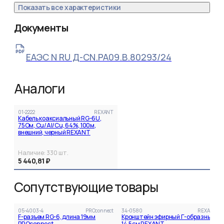
Показать все характеристики
Документы
ЕАЭС N RU Д-CN.РА09.В.80293/24
Аналоги
01-2222
REXANT
Кабель коаксиальный RG-6U,
75Ом, Cu/Al/Cu, 64%, 100м,
внешний, черный REXANT
Наличие:
330
шт.
5 440,81 ₽
Сопутствующие товары
05-4003-4
PROconnect
34-0580
REXANT
F-разъем RG-6, длина 19мм
Кронштейн эфирный Г-образный,
PROconnect
14,5см REXANT