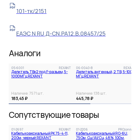
101-тк/2151
ЕАЭС N RU Д-CN.РА12.В.08457/25
Аналоги
05-6001
REXANT
06-0040-B
REXANT
Делитель ТВх2 под F-разъем, 5-
Делитель антенный, 2 ТВ, 5-1000
1000МГц REXANT
МГц REXANT
Наличие:
7571
шт.
Наличие:
138
шт.
183,45 ₽
445,78 ₽
Сопутствующие товары
01-2697
REXANT
01-2206
PROconnect
Кабель коаксиальный РК 75-4-11,
Кабель коаксиальный RG-6U,
200м, черный REXANT
75Ом, Cu/Al/Cu, 48%, 100м,