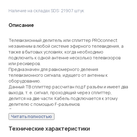
Наличие на складах SDS:
21907
штук
Описание
Телевизионный делитель или сплиттер PROconnect 
незаменим в любой системе эфирного телевидения, а 
также в бытовых условиях, когда необходимо 
подключить к одной антенне несколько телевизоров 
или ресиверов. 

Предназначен для равномерного деления 
телевизионного сигнала, идущего от антенны к 
оборудованию.

Данный ТВ сплиттер рассчитан под F разъём и имеет два 
выхода, т. е. сигнал, проходящий через сплиттер, 
делится на две части. Кабель подключается к этому 
делителю с помощью F-разъемов.

Делитель подходит для сигналов, имеющих диапазон 
частот 5-1000 МГц, что соответствует эфирному 
Читать полностью
телевидению. Отличается качеством, надежностью и 
простотой монтажа. 

Технические характеристики
Размер: 3,8х22,4х11,7 см.