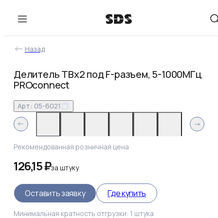
Назад
Делитель ТВх2 под F-разъем, 5-1000МГц
PROconnect
Арт:
05-6021
Рекомендованная розничная цена
126,15 ₽
за
штуку
Оставить заявку
Где купить
Минимальная кратность отгрузки:
1
штука