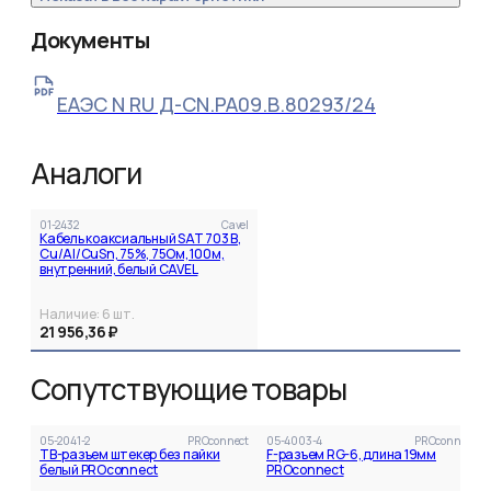
Документы
ЕАЭС N RU Д-CN.РА09.В.80293/24
Аналоги
01-2432
Cavel
Кабель коаксиальный SAT 703 B,
Cu/Al/CuSn, 75%, 75Ом, 100м,
внутренний, белый CAVEL
Наличие:
6
шт.
21 956,36 ₽
Сопутствующие товары
05-2041-2
PROconnect
05-4003-4
PROconnect
ТВ-разъем штекер без пайки
F-разъем RG-6, длина 19мм
белый PROconnect
PROconnect