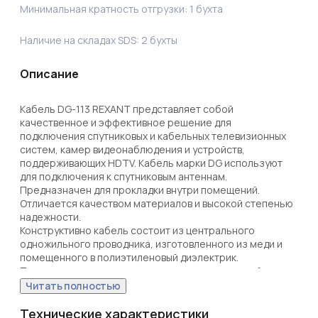
Минимальная кратность отгрузки:
1
бухта
Наличие на складах SDS:
2
бухты
Описание
Кабель DG-113 REXANT представляет собой 
качественное и эффективное решение для 
подключения спутниковых и кабельных телевизионных 
систем, камер видеонаблюдения и устройств, 
поддерживающих HDTV. Кабель марки DG используют 
для подключения к спутниковым антеннам.

Предназначен для прокладки внутри помещений. 
Отличается качеством материалов и высокой степенью 
надежности.

Конструктивно кабель состоит из центрального 
одножильного проводника, изготовленного из меди и 
помещенного в полиэтиленовый диэлектрик. 

Поверх изоляции наложен экран из алюминиевой 
фольги, на котором располагается внешний проводник 
Читать полностью
из медной проволоки в виде оплетки плотностью 75%, 
что надежно защищает передаваемый сигнал от 
Технические характеристики