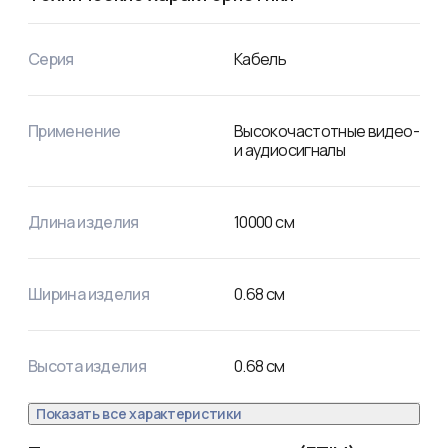
внешних помех. Внешняя оболочка белого цвета 
выполнена из ПВХ. 

Диаметр проволоки экрана: 0,12-0,15 мм.
Серия
Кабель
Применение
Высокочастотные видео-
и аудиосигналы
Длина изделия
10000
см
Ширина изделия
0.68
см
Высота изделия
0.68
см
Показать все характеристики