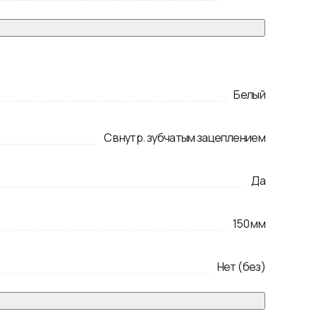
Белый
С внутр. зубчатым зацеплением
Да
150
мм
Нет (без)