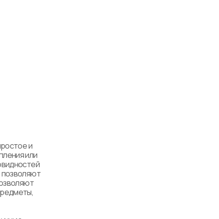
ростое и 
ления или 
овидностей 
 позволяют 
позволяют 
редметы, 