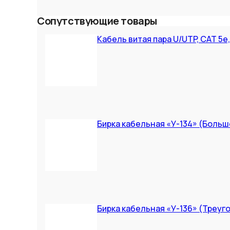
Сопутствующие товары
Кабель витая пара U/UTP, CAT 5e
Бирка кабельная «У-134» (Больш
Бирка кабельная «У-136» (Треуг