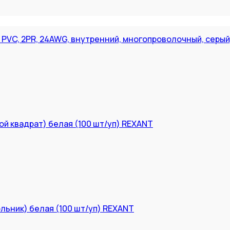
, PVC, 2PR, 24AWG, внутренний, многопроволочный, серы
ой квадрат) белая (100 шт/уп) REXANT
ольник) белая (100 шт/уп) REXANT