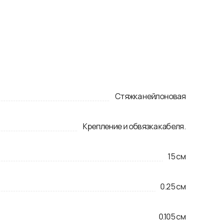
Стяжка нейлоновая
Крепление и обвязка кабеля.
15
см
0.25
см
0.105
см