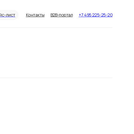
йс-лист
Контакты
B2B-портал
+7 495 225-25-20