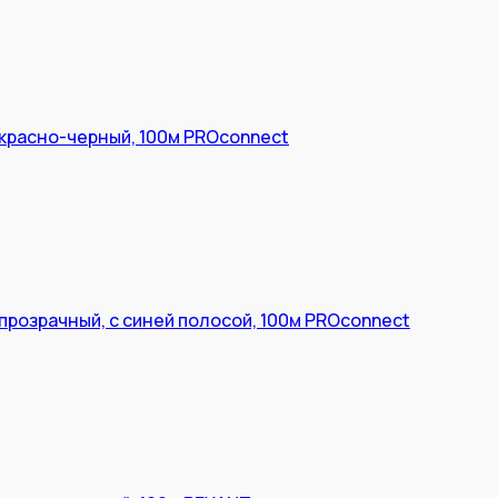
 красно-черный, 100м PROconnect
 прозрачный, с синей полосой, 100м PROconnect