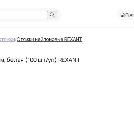
Пра
стяжки
/
Cтяжки нейлоновые REXANT
м, белая (100 шт/уп) REXANT