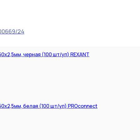
00669/24
0x2,5мм, черная (100 шт/уп) REXANT
0x2,5мм, белая (100 шт/уп) PROconnect