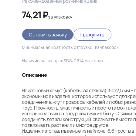
Рекомендованная розничная цена
74,21 ₽
за
упаковку
Оставить заявку
Где купить
Минимальная кратность отгрузки:
10
упаковок
Наличие на складах SDS:
2614
упаковок
Описание
Нейлоновый хомут (кабельная стяжка) 150x2,5 мм – п
экономичное изделие, которое используют для креп
соединения в жгут проводов, кабелей и любых разн
труб. Прочность, эластичность и простота монтажа
использовать их на предприятиях и в быту. Стяжки 
соединять детали конструкций, связывать вместе п
подвязывать растения и многое другое.

Изделия, изготавливаемые из нейлона-6,6 просты в 