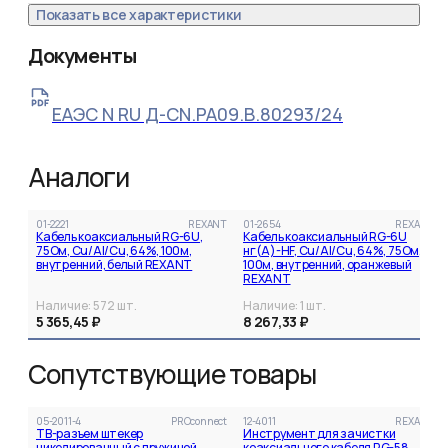
Показать все характеристики
Документы
ЕАЭС N RU Д-CN.РА09.В.80293/24
Аналоги
01-2221
REXANT
01-2654
REXANT
Кабель коаксиальный RG-6U,
Кабель коаксиальный RG-6U
75Ом, Cu/Al/Cu, 64%, 100м,
нг(А)-HF, Cu/Al/Cu, 64%, 75Ом,
внутренний, белый REXANT
100м, внутренний, оранжевый
REXANT
Наличие:
572
шт.
Наличие:
1
шт.
5 365,45 ₽
8 267,33 ₽
Сопутствующие товары
05-2011-4
PROconnect
12-4011
REXANT
ТВ-разъем штекер
Инструмент для зачистки
никелированный c пружиной
коаксиального кабеля RG-58,