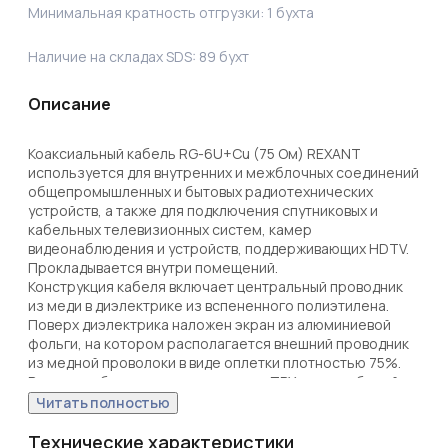
Минимальная кратность отгрузки:
1
бухта
Наличие на складах SDS:
89
бухт
Описание
Коаксиальный кабель RG-6U+Cu (75 Ом) REXANT 
используется для внутренних и межблочных соединений 
общепромышленных и бытовых радиотехнических 
устройств, а также для подключения спутниковых и 
кабельных телевизионных систем, камер 
видеонаблюдения и устройств, поддерживающих HDTV. 
Прокладывается внутри помещений.

Конструкция кабеля включает центральный проводник 
из меди в диэлектрике из вспененного полиэтилена. 
Поверх диэлектрика наложен экран из алюминиевой 
фольги, на котором располагается внешний проводник 
из медной проволоки в виде оплетки плотностью 75%. 
Внешняя оболочка изготовлена из ПВХ и имеет белый 
цвет.

Читать полностью
Поставляется в бухте длиной 100 м. Диаметр проволоки 
в оплетке: 0,12-0,15 мм.
Технические характеристики