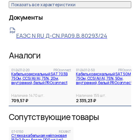
Показать все характеристики
Документы
ЕАЭС N RU Д-CN.РА09.В.80293/24
Аналоги
01-2431-2-20
PROconnect
01-2401-2-50
PROconnect
Кабель коаксиальный SAT 703B,
Кабель коаксиальный SAT 50M,
75Ом, CCS/Al/Al, 75%, 20м,
75Ом, CCS/Al/Al, 75%, 50м,
внутренний, белый PROconnect
внутренний, белый PROconnect
Наличие:
1470
шт.
Наличие:
155
шт.
709,57 ₽
2 335,23 ₽
Сопутствующие товары
07-0150
REXANT
Стяжка кабельная нейлоновая
150x2,5мм, белая (100 шт/уп)