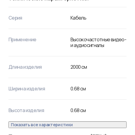
– ПВХ. 

Кабель белого цвета поставляется в мини-бухте длиной 
20 м. Диаметр проволоки в оплетке: 0,12-0,15 мм.
Серия
Кабель
Применение
Высокочастотные видео-
и аудиосигналы
Длина изделия
2000
см
Ширина изделия
0.68
см
Высота изделия
0.68
см
Показать все характеристики