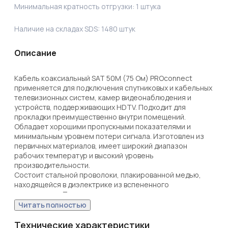
Минимальная кратность отгрузки:
1
штука
Наличие на складах SDS:
1480
штук
Описание
Кабель коаксиальный SAT 50M (75 Ом) PROconnect 
применяется для подключения спутниковых и кабельных 
телевизионных систем, камер видеонаблюдения и 
устройств, поддерживающих HDTV. Подходит для 
прокладки преимущественно внутри помещений.

Обладает хорошими пропускными показателями и 
минимальным уровнем потери сигнала. Изготовлен из 
первичных материалов, имеет широкий диапазон 
рабочих температур и высокий уровень 
производительности. 

Состоит стальной проволоки, плакированной медью, 
находящейся в диэлектрике из вспененного 
полиэтилена. Поверх диэлектрика наложен экран из 
алюминиевой фольги, на котором располагается 
Читать полностью
внешний проводник из алюминиевой проволоки в виде 
оплетки плотностью 75%. Материал внешней оболочки 
Технические характеристики