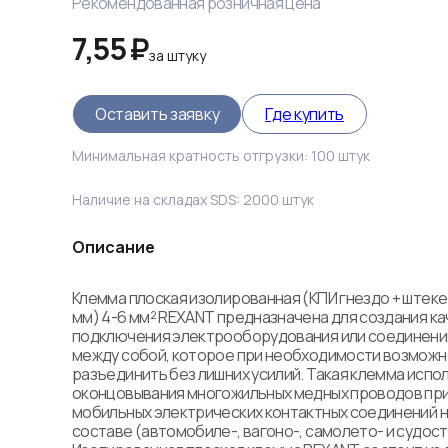
Рекомендованная розничная цена
7,55 ₽
за
штуку
Оставить заявку
Где купить
Минимальная кратность отгрузки:
100
штук
Наличие на складах SDS:
2000
штук
Описание
Клемма плоская изолированная (КПИ гнездо + штекер -
мм) 4-6 мм² REXANT предназначена для создания ка
подключения электрооборудования или соединени
между собой, которое при необходимости возможно
разъединить без лишних усилий. Такая клемма испол
оконцовывания многожильных медных проводов при
мобильных электрических контактных соединений н
составе (автомобиле-, вагоно-, самолето- и судостр