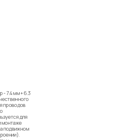
 7.4 мм + 6.3 
чественного 
я проводов 
 
ьзуется для 
 монтаже 
а подвижном 
оении). 
