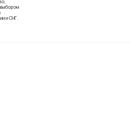
во,
д выбором
и
и и СНГ.