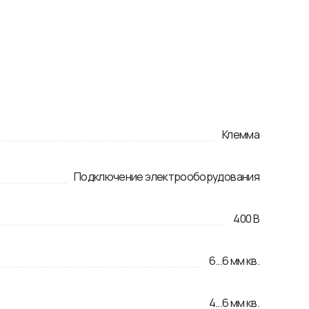
Клемма
Подключение электрооборудования
400
В
6
...
6
мм кв.
4
...
6
мм кв.