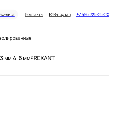
йс-лист
Контакты
B2B-портал
+7 495 225-25-20
золированные
.3 мм 4-6 мм² REXANT