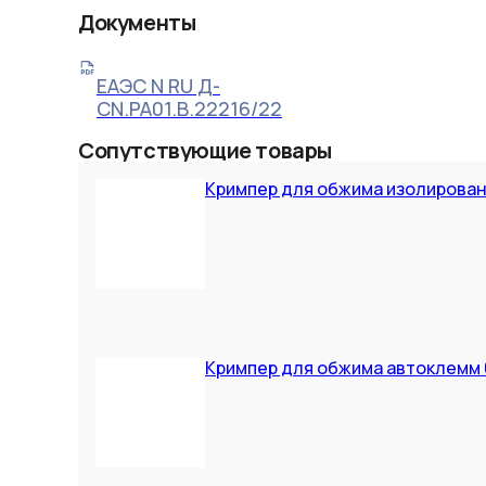
Документы
ЕАЭС N RU Д-
CN.РА01.В.22216/22
Сопутствующие товары
Кримпер для обжима изолирован
Кримпер для обжима автоклемм 