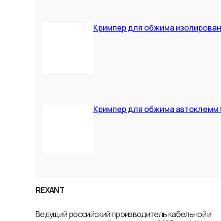
Кримпер для обжима изолирован
Кримпер для обжима автоклемм 
REXANT
Ведущий российский производитель кабельной и