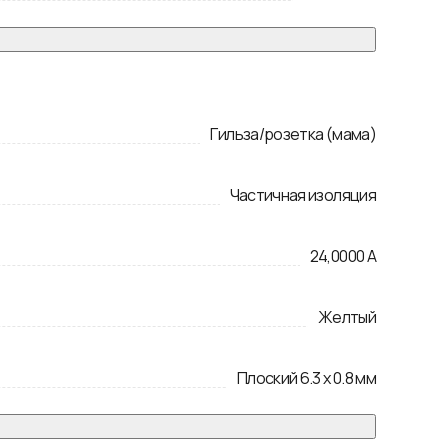
Гильза/розетка (мама)
Частичная изоляция
24,0000
А
Желтый
Плоский 6.3 х 0.8 мм