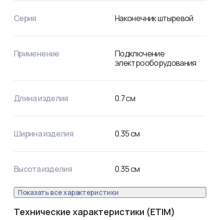
латунной втулки одна ее сторона развальцована. 

Подключение кабеля с помощью втулочного 
Серия
Наконечник штыревой
наконечника значительно экономит время на монтаж 
электросети.
Применение
Подключение
электрооборудования
Длина изделия
0.7
см
Ширина изделия
0.35
см
Высота изделия
0.35
см
Показать все характеристики
Технические характеристики (ETIM)