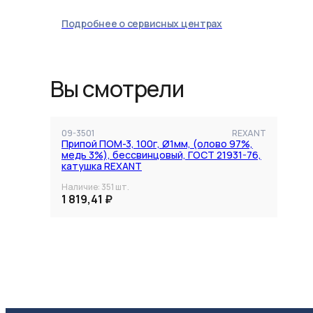
Подробнее о сервисных центрах
Вы смотрели
09-3501
REXANT
Припой ПОМ-3, 100г, Ø1мм, (олово 97%,
медь 3%), бессвинцовый, ГОСТ 21931-76,
катушка REXANT
Наличие:
351
шт.
1 819,41 ₽