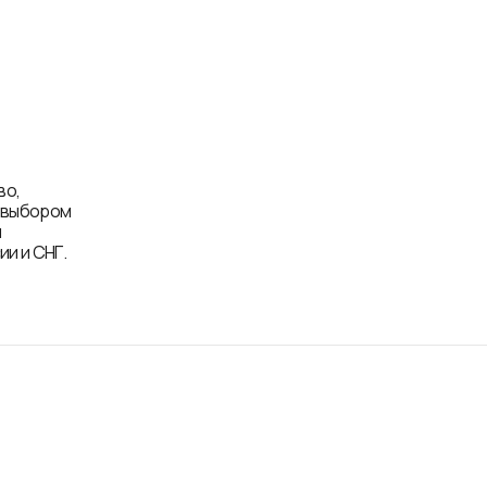
во,
д выбором
и
и и СНГ.