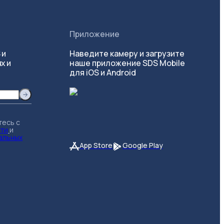
Приложение
 и
Наведите камеру и загрузите
х и
наше приложение SDS Mobile
для iOS и Android
тесь с
сти
и
альных
App Store
Google Play