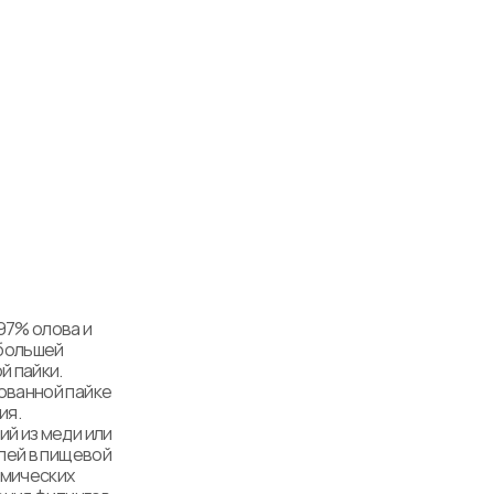
7% олова и 
большей 
пайки. 

ванной пайке 
. 

 из меди или 
лей в пищевой 
мических 