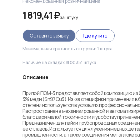
Рекомендованная розничная цена
1 819,41 ₽
за
штуку
Оставить заявку
Где купить
Минимальная кратность отгрузки:
1
штука
Наличие на складах SDS:
351
штука
Описание
Припой ПОМ-3 представляет собой композицию из 9
3% меди (Sn97Cu3). Из-за специфики применения в 
степени используется в условиях профессиональной 
Распространен в механизированной и автоматизиро
благодаря малой токсичности и удобству применения
Предназначен для пайки трубопроводных соединений
ее сплавов. Используется для лужения медных дета
промышленности, а также соединения металлокера