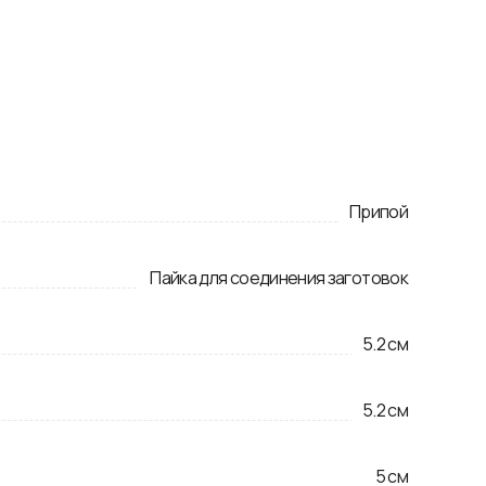
Припой
Пайка для соединения заготовок
5.2
см
5.2
см
5
см