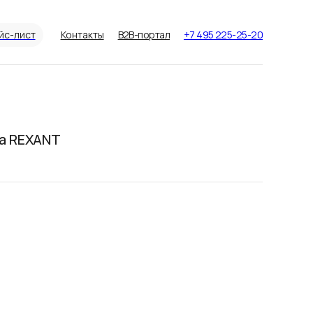
йс-лист
Контакты
B2B-портал
+7 495 225-25-20
ка REXANT