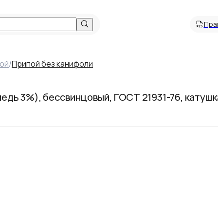
Пра
ой
/
Припой без канифоли
 медь 3%), бессвинцовый, ГОСТ 21931-76, катуш