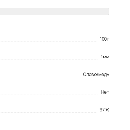
100
г
1
мм
Олово/медь
Нет
97
%