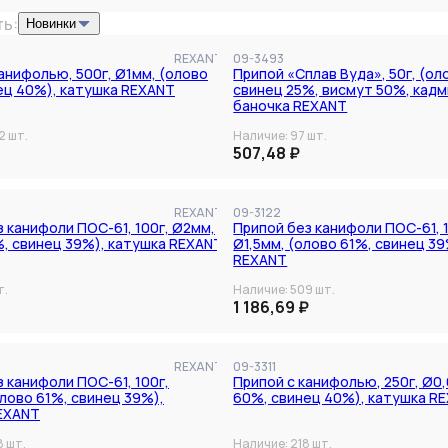
ь:
Новинки
REXANT
09-3493
анифолью, 500г, Ø1мм, (олово
Припой «Сплав Вуда», 50г, (ол
ец 40%), катушка REXANT
свинец 25%, висмут 50%, кадм
баночка REXANT
2
шт.
Наличие:
97
шт.
507,48 ₽
REXANT
09-3122
 канифоли ПОС-61, 100г, Ø2мм,
Припой без канифоли ПОС-61, 1
%, свинец 39%), катушка REXANT
Ø1,5мм, (олово 61%, свинец 39
REXANT
т.
Наличие:
509
шт.
1 186,69 ₽
REXANT
09-3311
 канифоли ПОС-61, 100г,
Припой с канифолью, 250г, Ø0
лово 61%, свинец 39%),
60%, свинец 40%), катушка R
EXANT
8
шт.
Наличие:
218
шт.