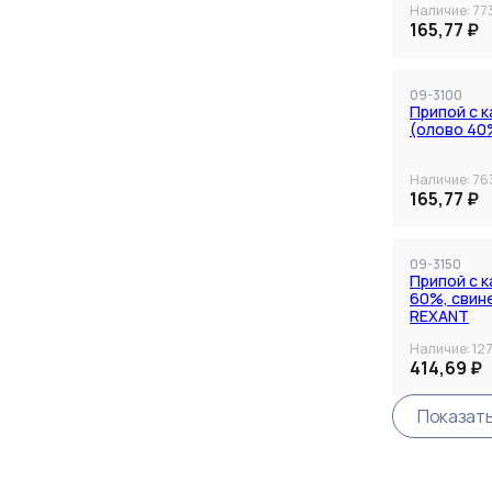
Наличие:
77
165,77 ₽
09-3100
Припой с 
(олово 40
Наличие:
76
165,77 ₽
09-3150
Припой с к
60%, свин
REXANT
Наличие:
12
414,69 ₽
Показат