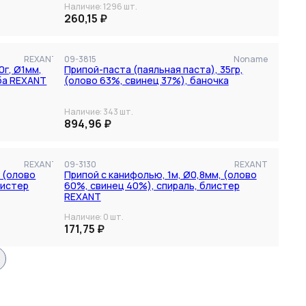
Наличие:
1296
шт.
260,15 ₽
REXANT
09-3815
Noname
0г, Ø1мм,
Припой-паста (паяльная паста), 35гр,
ба REXANT
(олово 63%, свинец 37%), баночка
Наличие:
343
шт.
894,96 ₽
REXANT
09-3130
REXANT
, (олово
Припой с канифолью, 1м, Ø0,8мм, (олово
листер
60%, свинец 40%), спираль, блистер
REXANT
Наличие:
0
шт.
171,75 ₽