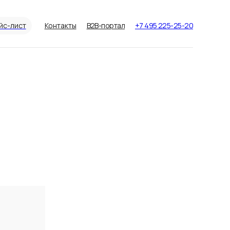
йс-лист
Контакты
B2B-портал
+7 495 225-25-20