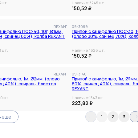
3
шт.
Наличие:
3745
шт.
150,52 ₽
REXANT
09-3099
канифолью ПОС-40, 10г, Ø1мм,
Припой с канифолью ПОС-30, 1
%, свинец 60%), колба REXANT
(олово 30%, свинец 70%), кол
3
шт.
Наличие:
1626
шт.
150,52 ₽
REXANT
09-3140
анифолью, 1м, Ø2мм, (олово
Припой с канифолью, 1м, Ø1мм
ец 40%), спираль, блистер
60%, свинец 40%), спираль, б
REXANT
70
шт.
Наличие:
1543
шт.
223,82 ₽
ь еще
1
2
3