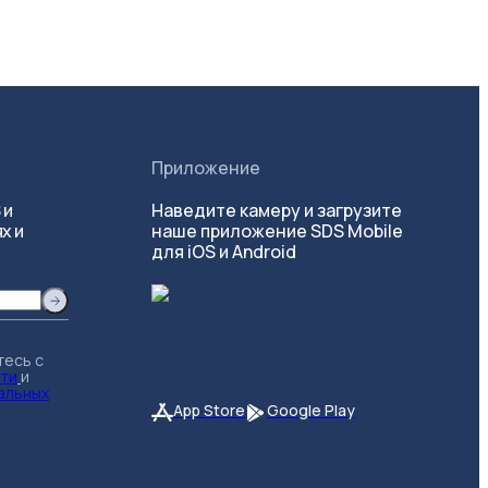
Приложение
 и
Наведите камеру и загрузите
х и
наше приложение SDS Mobile
для iOS и Android
тесь с
сти
и
альных
App Store
Google Play