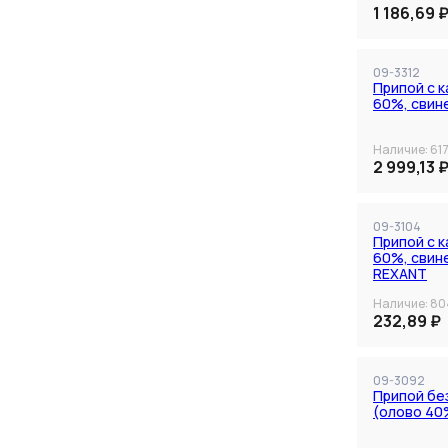
1 186,69 
Все фильтры
09-3312
Припой с к
60%, свин
Наличие:
61
2 999,13 
Категория
09-3104
Припой с к
60%, свин
Производитель
REXANT
Наличие:
80
232,89 ₽
09-3092
Припой без
(олово 40