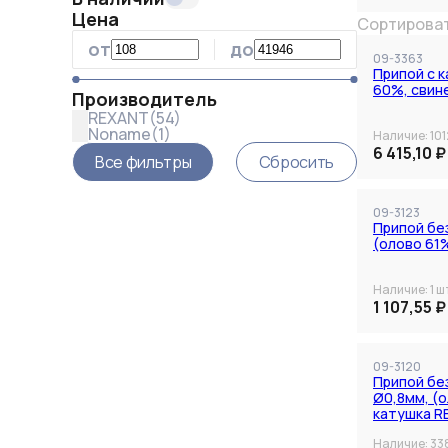
Цена
Сортироват
от
до
09-3363
Припой с к
60%, свин
Производитель
REXANT
(
54
)
Noname
(
1
)
Наличие:
101
6 415,10 ₽
Все фильтры
Сбросить
09-3123
Припой без
(олово 61
Наличие:
1
ш
1 107,55 ₽
09-3120
Припой без
Ø0,8мм, (о
катушка R
Наличие:
33