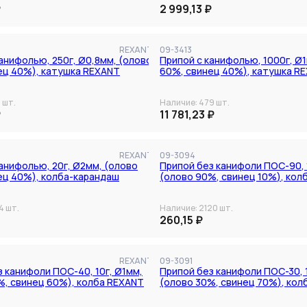
₽
2 999,13 ₽
REXANT
09-3413
анифолью, 250г, Ø0,8мм, (олово
Припой с канифолью, 1000г, Ø
ец 40%), катушка REXANT
60%, свинец 40%), катушка R
7
шт.
Наличие:
479
шт.
₽
11 781,23 ₽
В наличии
REXANT
09-3094
анифолью, 20г, Ø2мм, (олово
Припой без канифоли ПОС-90, 
ец 40%), колба-карандаш
(олово 90%, свинец 10%), кол
4
шт.
Наличие:
2120
шт.
260,15 ₽
REXANT
09-3091
 канифоли ПОС-40, 10г, Ø1мм,
Припой без канифоли ПОС-30, 1
%, свинец 60%), колба REXANT
(олово 30%, свинец 70%), кол