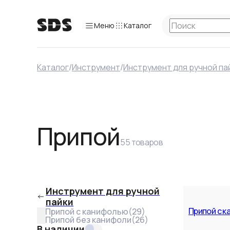
Меню
Каталог
Каталог
/
Инструмент
/
Инструмент для ручной па
Категория
Припой с канифолью
Припой с канифолью
(
29
)
Припой без канифоли
(
26
)
Припой
В наличии
Цена
55
товаров
Припой без канифоли
от
Производитель
REXANT
(
54
)
Инструмент для ручной
Noname
(
1
)
пайки
Припой с 
Припой с канифолью
(
29
)
Припой без канифоли
(
26
)
В наличии