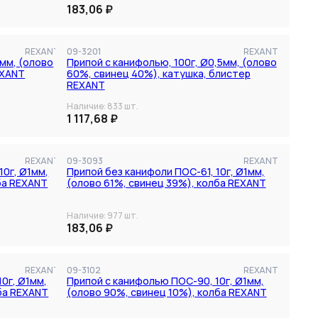
183,06 ₽
Сбросить
Применить фильтры
REXANT
09-3201
REXANT
1мм, (олово
Припой с канифолью, 100г, Ø0,5мм, (олово
EXANT
60%, свинец 40%), катушка, блистер
REXANT
Наличие:
833
шт.
1 117,68 ₽
Цена
REXANT
09-3093
REXANT
10г, Ø1мм,
Припой без канифоли ПОС-61, 10г, Ø1мм,
ба REXANT
(олово 61%, свинец 39%), колба REXANT
Наличие:
977
шт.
183,06 ₽
REXANT
09-3102
REXANT
0г, Ø1мм,
Припой с канифолью ПОС-90, 10г, Ø1мм,
ба REXANT
(олово 90%, свинец 10%), колба REXANT