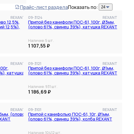
Прайс-лист раздела
Показать по: 
24
REXANT
09-3124
REXANT
ово 12,5%,
Припой без канифоли ПОС-61, 100г, Ø3мм,
ий 12,5%),
(олово 61%, свинец 39%), катушка REXANT
Наличие:
5
шт.
1 107,55 ₽
REXANT
09-3121
REXANT
00г,
Припой без канифоли ПОС-61, 100г, Ø1мм,
%), катушка
(олово 61%, свинец 39%), катушка REXANT
Наличие:
931
шт.
1 186,69 ₽
REXANT
09-3101
REXANT
,6мм, (олово
Припой с канифолью ПОС-61, 10г, Ø1мм,
EXANT
(олово 61%, свинец 39%), колба REXANT
Наличие:
10412
шт.