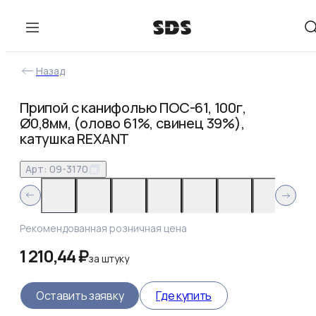
Назад
Припой с канифолью ПОС-61, 100г,
Ø0,8мм, (олово 61%, свинец 39%),
катушка REXANT
Арт:
09-3170
Рекомендованная розничная цена
1 210,44 ₽
за
штуку
Оставить заявку
Где купить