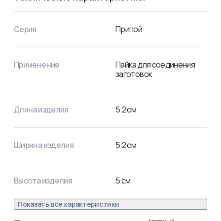
Температура плавления: солидус +183°C, ликвидус 
+190°C. Пайка металлов: сталь, латунь, бронза, медь, 
нержавейка.
Серия
Припой
Применение
Пайка для соединения
заготовок
Длина изделия
5.2
см
Ширина изделия
5.2
см
Высота изделия
5
см
Показать все характеристики