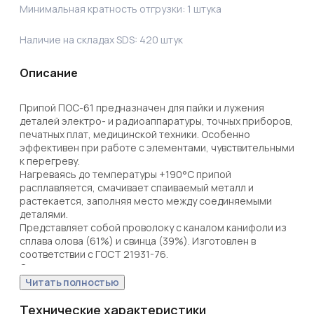
Минимальная кратность отгрузки:
1
штука
Наличие на складах SDS:
420
штук
Описание
Припой ПОС-61 предназначен для пайки и лужения 
деталей электро- и радиоаппаратуры, точных приборов, 
печатных плат, медицинской техники. Особенно 
эффективен при работе с элементами, чувствительными 
к перегреву.

Нагреваясь до температуры +190°C припой 
расплавляется, смачивает спаиваемый металл и 
растекается, заполняя место между соединяемыми 
деталями.

Представляет собой проволоку с каналом канифоли из 
сплава олова (61%) и свинца (39%). Изготовлен в 
соответствии с ГОСТ 21931-76.

Отличается минимальным интервалом кристаллизации 
(7°C), устойчивостью к коррозии и удельной 
Читать полностью
проводимостью (для токоведущих элементов).

Фасовка – катушка с проволокой диаметром 0,8 мм. 
Технические характеристики