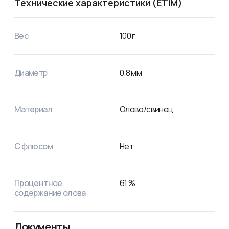
Технические характеристики (ETIM)
Вес
100
г
Диаметр
0.8
мм
Материал
Олово/свинец
С флюсом
Нет
Процентное
61
%
содержание олова
Документы