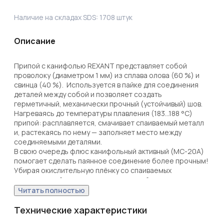
Наличие на складах SDS:
1708
штук
Описание
Припой с канифолью REXANT представляет собой 
проволоку (диаметром 1 мм) из сплава олова (60 %) и 
свинца (40 %).  Используется в пайке для соединения 
деталей между собой и позволяет создать 
герметичный, механически прочный (устойчивый) шов. 
Нагреваясь до температуры плавления (183...188 °C) 
припой: расплавляется, смачивает спаиваемый металл 
и, растекаясь по нему — заполняет место между 
соединяемыми деталями.

В свою очередь флюс канифольный активный (MC-20A) 
помогает сделать паянное соединение более прочным! 
Убирая окислительную плёнку со спаиваемых 
поверхностей и защищая их от дальнейшего окисления 
при пайке. 

Читать полностью
Содержание флюса в припое — 2,2 %.

Технические характеристики