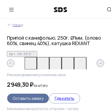
Назад
Припой с канифолью, 250г, Ø1мм, (олово
60%, свинец 40%), катушка REXANT
Арт:
09-3313
Рекомендованная розничная цена
2 949,30 ₽
за
штуку
Оставить заявку
Где купить
Минимальная кратность отгрузки:
1
штука