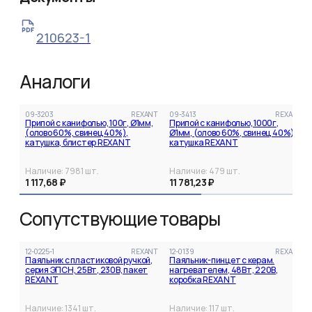
210623-1
Аналоги
09-3203
REXANT
09-3413
REXANT
Припой с канифолью, 100г, Ø1мм,
Припой с канифолью, 1000г,
(олово 60%, свинец 40%),
Ø1мм, (олово 60%, свинец 40%),
катушка, блистер REXANT
катушка REXANT
Наличие:
7981
шт.
Наличие:
479
шт.
1 117,68 ₽
11 781,23 ₽
Сопутствующие товары
12-0225-1
REXANT
12-0139
REXANT
Паяльник с пластиковой ручкой,
Паяльник-пинцет с керам.
серия ЭПСН, 25Вт, 230В, пакет
нагревателем, 48Вт, 220В,
REXANT
коробка REXANT
Наличие:
1341
шт.
Наличие:
117
шт.