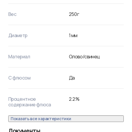
Вес
250
г
Диаметр
1
мм
Материал
Олово/свинец
С флюсом
Да
Процентное
2.2
%
содержание флюса
Показать все характеристики
Документы