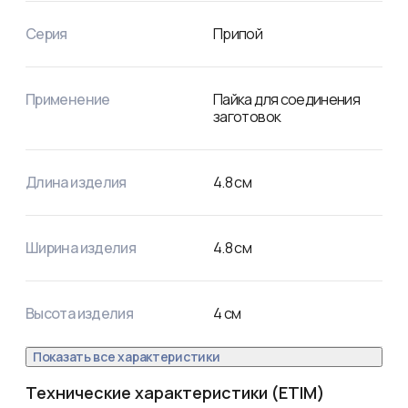
Как видно из вышесказанного припой с канифолью 
REXANT  — самое что ни на есть «два в одном»: припой и 
Серия
Припой
флюс на катушках по 250 грамм.
Применение
Пайка для соединения
заготовок
Длина изделия
4.8
см
Ширина изделия
4.8
см
Высота изделия
4
см
Показать все характеристики
Технические характеристики (ETIM)