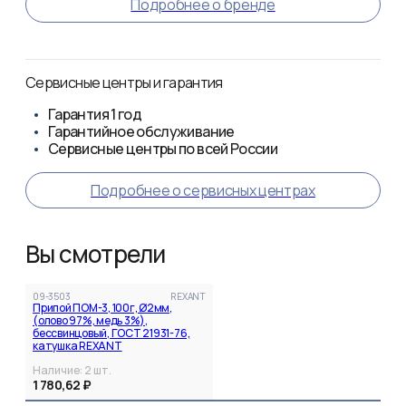
Подробнее о бренде
Сервисные центры и гарантия
Гарантия
1 год
Гарантийное обслуживание
Сервисные центры по всей России
Подробнее о сервисных центрах
Вы смотрели
09-3503
REXANT
Припой ПОМ-3, 100г, Ø2мм,
(олово 97%, медь 3%),
бессвинцовый, ГОСТ 21931-76,
катушка REXANT
Наличие:
2
шт.
1 780,62 ₽