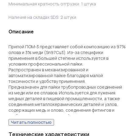
Минимальная кратность отгрузки:
1
штука
Наличие на складах SDS:
2
штуки
Описание
Припой ПОМ-3 представляет собой композицию из 97% 
олова и 3% меди (Sn97Cu3). Из-за специфики 
применения в большей степени используется в 
условиях профессиональной пайки. 

Распространен в механизированной и 
автоматизированной пайке благодаря малой 
токсичности и удобству применения. 

Предназначен для пайки трубопроводных соединений 
из меди или ее сплавов. Используется для лужения 
медных деталей в пищевой промышленности, а также 
соединения металлокерамических деталей и узлов, 
содержащих медь и олово, соединения фитингов и 
трубопроводов в химической промышленности. 

Припой отличается повышенной прочностью при 
Читать полностью
затвердевании и хорошей смачиваемостью в процессе 
пайки. 

Технические характеристики