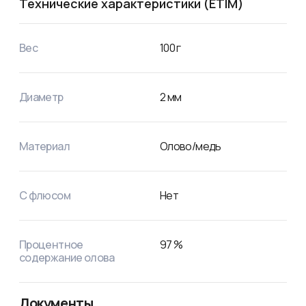
Технические характеристики (ETIM)
Вес
100
г
Диаметр
2
мм
Материал
Олово/медь
С флюсом
Нет
Процентное
97
%
содержание олова
Документы