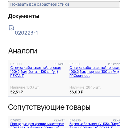
Показать все характеристики
Документы
020223-1
Аналоги
07-0100
REXANT
57-0101
PROconnect
Стяжка кабельная нейлоновая
Стяжка кабельная нейлоновая
100x2,5мм, белая (100 шт/уп)
100x2,5мм, черная (100 шт/уп)
REXANT
PROconnect
Наличие:
1303
шт.
Наличие:
2648
шт.
52,51 ₽
36,09 ₽
Сопутствующие товары
07-2102
REXANT
07-6235
REXANT
Площадка для крепления стяжки
Бирка кабельная «У-135» (Круг)
22x16х4 мм, белая (100 шт/уп)
белая (100 шт/уп) REXANT