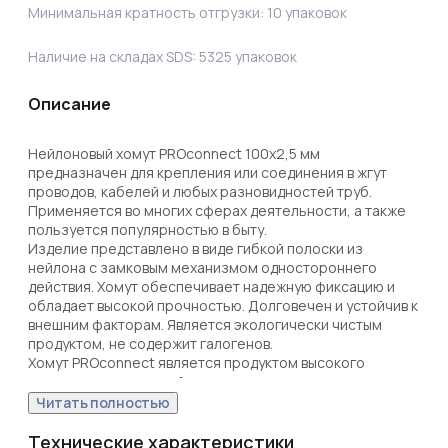
Минимальная кратность отгрузки:
10
упаковок
Наличие на складах SDS:
5325
упаковок
Описание
Нейлоновый хомут PROconnect 100x2,5 мм 
предназначен для крепления или соединения в жгут 
проводов, кабелей и любых разновидностей труб. 
Применяется во многих сферах деятельности, а также 
пользуется популярностью в быту.

Изделие представлено в виде гибкой полоски из 
нейлона с замковым механизмом одностороннего 
действия. Хомут обеспечивает надежную фиксацию и 
обладает высокой прочностью. Долговечен и устойчив к 
внешним факторам. Является экологически чистым 
продуктом, не содержит галогенов.

Хомут PROconnect является продуктом высокого 
качества по доступной цене.

Установка стяжки может выполняться вручную или с 
Читать полностью
помощью специального монтажного пистолета (арт. 12-
4524, 12-4521 и 12-4541). По окончании работ излишки 
Технические характеристики