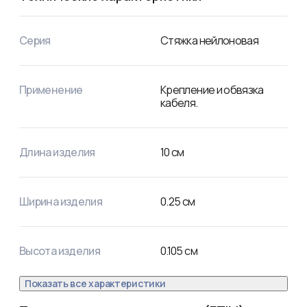
длины обрезаются. Не рекомендуется перегибать 
изделие более чем на 90° при монтаже или хранении.
Серия
Стяжка нейлоновая
Применение
Крепление и обвязка
кабеля.
Длина изделия
10
см
Ширина изделия
0.25
см
Высота изделия
0.105
см
Показать все характеристики