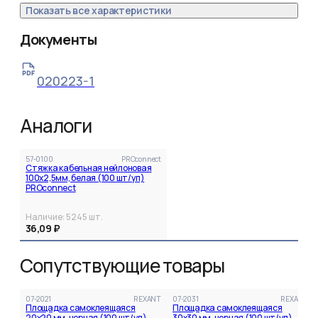
Показать все характеристики
Документы
020223-1
Аналоги
57-0100
PROconnect
Стяжка кабельная нейлоновая
100x2,5мм, белая (100 шт/уп)
PROconnect
Наличие:
5245
шт.
36,09 ₽
Сопутствующие товары
07-2021
REXANT
07-2031
REXANT
Площадка самоклеящаяся
Площадка самоклеящаяся
20х20 мм, черная (100 шт/уп)
30х30 мм, черная (100 шт/уп)