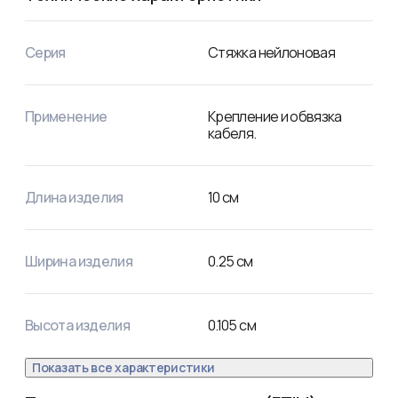
длины обрезаются. Не рекомендуется перегибать 
изделие более чем на 90° при монтаже или хранении.
Серия
Стяжка нейлоновая
Применение
Крепление и обвязка
кабеля.
Длина изделия
10
см
Ширина изделия
0.25
см
Высота изделия
0.105
см
Показать все характеристики