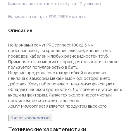
Минимальная кратность отгрузки:
10
упаковок
Наличие на складах SDS:
2558
упаковок
Описание
Нейлоновый хомут PROconnect 100x2,5 мм 
предназначен для крепления или соединения в жгут 
проводов, кабелей и любых разновидностей труб. 
Применяется во многих сферах деятельности, а также 
пользуется популярностью в быту.

Изделие представлено в виде гибкой полоски из 
нейлона с замковым механизмом одностороннего 
действия. Хомут обеспечивает надежную фиксацию и 
обладает высокой прочностью. Долговечен и устойчив к 
внешним факторам. Является экологически чистым 
продуктом, не содержит галогенов.

Хомут PROconnect является продуктом высокого 
качества по доступной цене.

Установка стяжки может выполняться вручную или с 
Читать полностью
помощью специального монтажного пистолета (арт. 12-
4524, 12-4521 и 12-4541). По окончании работ излишки 
Технические характеристики