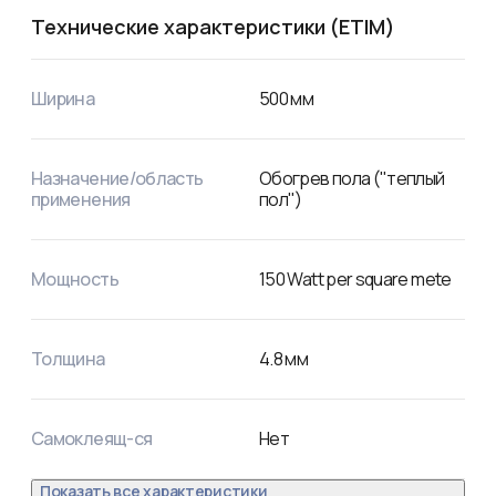
Технические характеристики (ETIM)
Ширина
500
мм
Назначение/область
Обогрев пола ("теплый
применения
пол")
Мощность
150
Watt per square mete
Толщина
4.8
мм
Самоклеящ-ся
Нет
Показать все характеристики