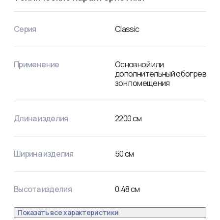
REXANT).
Серия
Classic
Применение
Основной или
дополнительный обогрев
зон помещения
Длина изделия
2200
см
Ширина изделия
50
см
Высота изделия
0.48
см
Показать все характеристики