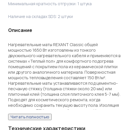
Минимальная кратность отгрузки:
1
штука
Наличие на складах SDS:
2
штуки
Описание
Нагревательные маты REXANT Classic общей 
мощностью 1650 Вт изготовлены из тонкого 
двухжильного нагревательного кабеля и применяются в 
системах «Теплый пол» для комфортного подогрева 
помещений с покрытием пола из керамической плитки 
или другого аналогичного материала. Поверхностная 
мощность тепловыделения составляет 150 Вт/м².

Нагревательные маты устанавливаются под цементно-
песчаную стяжку (толщина стяжки около 20 мм) или 
плиточный клей (толщина слоя плиточного клея 5-7 мм).

Подходят для косметического ремонта, когда 
необходимо сохранить текущую высоту пола. Изоляция 
выполнена из ПВХ повышенной прочности. Изделие 
дополнительно экранировано. 

Читать полностью
Для программирования пола необходимо установить 
терморегулятор (рекомендуемая торговая марка - 
Технические характеристики