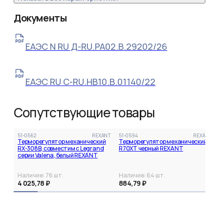
Документы
ЕАЭС N RU Д-RU.РА02.В.29202/26
ЕАЭС RU С-RU.НВ10.В.01140/22
Сопутствующие товары
51-0562
REXANT
51-0594
REXANT
Терморегулятор механический
Терморегулятор механический
RX-308B, совместим с Legrand
R70XT черный REXANT
серии Valena, белый REXANT
Наличие:
76
шт.
Наличие:
64
шт.
4 025,78 ₽
884,79 ₽