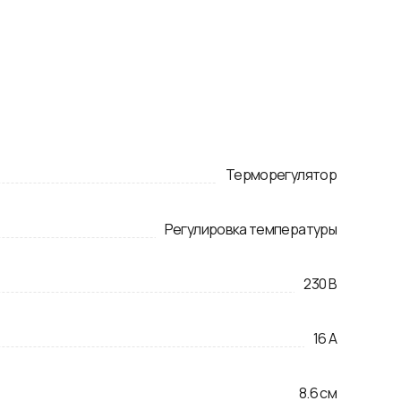
Терморегулятор
Регулировка температуры
230
В
16
А
8.6
см