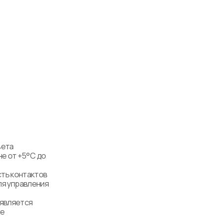
ета 
 от +5°C до 
ь контактов 
ля управления 
является 
е 