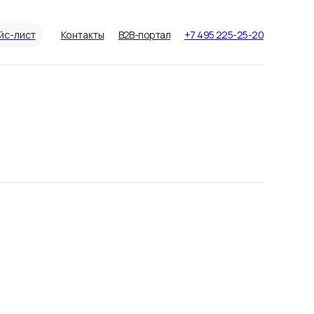
йс-лист
Контакты
B2B-портал
+7 495 225-25-20