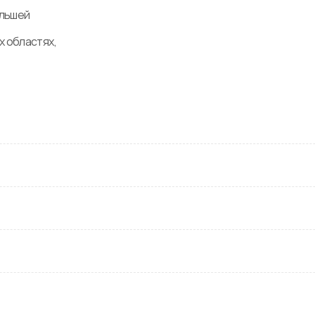
льшей 
 областях, 
ение с 