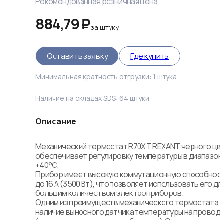
Рекомендованная розничная цена
884,79 ₽
за
штуку
Оставить заявку
Где купить
Минимальная кратность отгрузки:
1
штука
Наличие на складах SDS:
64
штуки
Описание
Механический термостат R70XT REXANT черного цв
обеспечивает регулировку температуры в диапазоне
+40°C. 

Прибор имеет высокую коммутационную способност
до 16 А (3500 Вт), что позволяет использовать его д
большим количеством электроприборов.

Одним из преимуществ механического термостата 
наличие выносного датчика температуры на провод