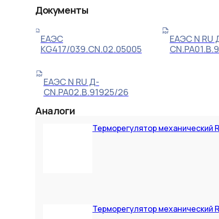
Документы
ЕАЭС
ЕАЭС N RU 
KG417/039.CN.02.05005
CN.РА01.В.
ЕАЭС N RU Д-
CN.РА02.В.91925/26
Аналоги
Терморегулятор механический 
Терморегулятор механический RX