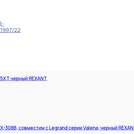
Д-
91997/22
R5XT черный REXANT
-308B, совместим с Legrand серии Valena, черный REXA