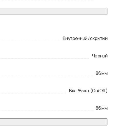
Внутренний / скрытый
Черный
86
мм
Вкл./Выкл. (On/Off)
86
мм