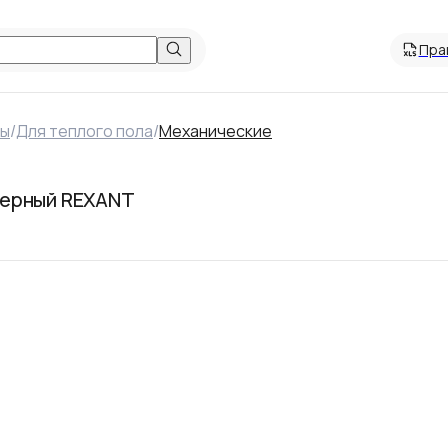
Пра
ры
/
Для теплого пола
/
Механические
черный REXANT