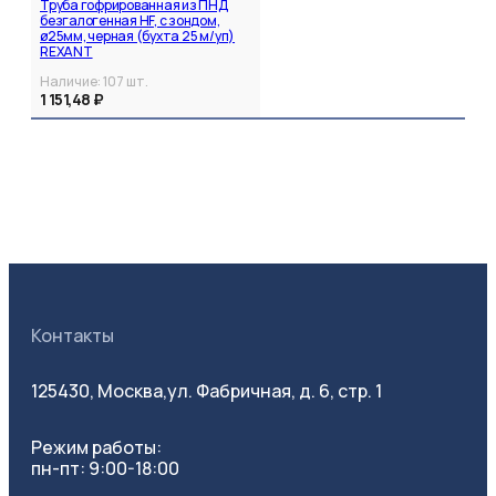
Труба гофрированная из ПНД
безгалогенная HF, с зондом,
ø25мм, черная (бухта 25 м/уп)
REXANT
Наличие:
107
шт.
1 151,48 ₽
Контакты
125430, Москва,
ул. Фабричная, д. 6, стр. 1
Режим работы:
пн-пт: 9:00-18:00