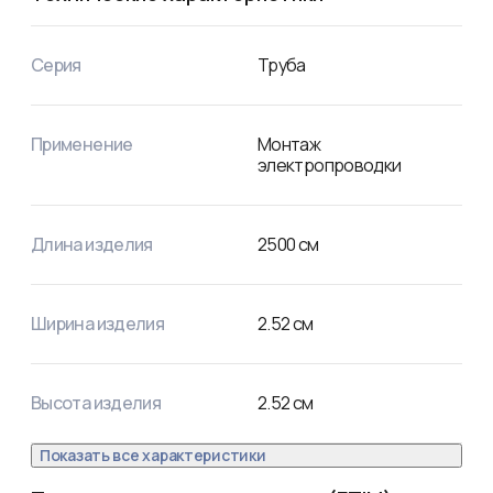
нагрузки и предотвращает деформацию при изгибе.

Наличие специальной металлической проволоки – 
зонда, позволяет быстро и легко прокладывать кабели и 
Серия
Труба
провода внутри трубы. 

Труба изготовлена из ПНД (полиэтилена низкого 
давления), благодаря чему отличается высокой 
коррозионной и химической стойкостью, повышенной 
Применение
Монтаж
морозостойкостью, устойчивостью к воздействию влаги 
электропроводки
и механическим нагрузкам.

Длина трубы – 25 м, цвет – черный.  
Длина изделия
2500
см
Ширина изделия
2.52
см
Высота изделия
2.52
см
Показать все характеристики