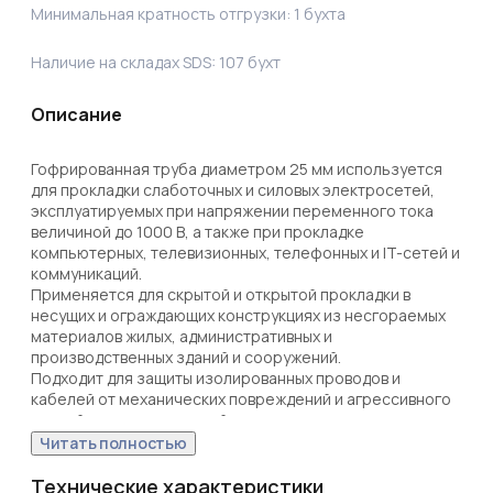
Минимальная кратность отгрузки:
1
бухта
Наличие на складах SDS:
107
бухт
Описание
Гофрированная труба диаметром 25 мм используется 
для прокладки слаботочных и силовых электросетей, 
эксплуатируемых при напряжении переменного тока 
величиной до 1000 В, а также при прокладке 
компьютерных, телевизионных, телефонных и IT-сетей и 
коммуникаций. 

Применяется для скрытой и открытой прокладки в 
несущих и ограждающих конструкциях из несгораемых 
материалов жилых, административных и 
производственных зданий и сооружений.

Подходит для защиты изолированных проводов и 
кабелей от механических повреждений и агрессивного 
воздействия окружающей среды при прокладке сложных 
систем и трасс.

Читать полностью
Рельефная конструкция трубы обеспечивает легкость 
монтажа, позволяет трубе выдерживать высокие 
Технические характеристики