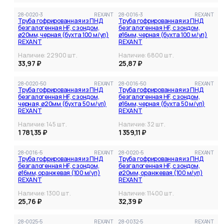
28-0020-3
REXANT
28-0016-3
REXANT
Труба гофрированная из ПНД
Труба гофрированная из ПНД
безгалогенная HF, с зондом,
безгалогенная HF, с зондом,
ø20мм, черная (бухта 100 м/уп)
ø16мм, черная (бухта 100 м/уп)
REXANT
REXANT
Наличие:
22900
шт.
Наличие:
6800
шт.
33,97 ₽
25,87 ₽
28-0020-50
REXANT
28-0016-50
REXANT
Труба гофрированная из ПНД
Труба гофрированная из ПНД
безгалогенная HF, с зондом,
безгалогенная HF, с зондом,
черная, ø20мм (бухта 50 м/уп)
ø16мм, черная (бухта 50 м/уп)
REXANT
REXANT
Наличие:
145
шт.
Наличие:
32
шт.
1 781,35 ₽
1 359,11 ₽
28-0016-5
REXANT
28-0020-5
REXANT
Труба гофрированная из ПНД
Труба гофрированная из ПНД
безгалогенная HF, с зондом,
безгалогенная HF, с зондом,
ø16мм, оранжевая (100 м/уп)
ø20мм, оранжевая (100 м/уп)
REXANT
REXANT
Наличие:
1300
шт.
Наличие:
11400
шт.
25,76 ₽
32,39 ₽
28-0025-5
REXANT
28-0032-5
REXANT