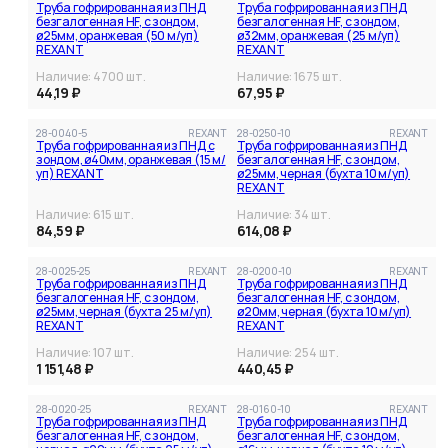
Труба гофрированная из ПНД
Труба гофрированная из ПНД
безгалогенная HF, с зондом,
безгалогенная HF, с зондом,
ø25мм, оранжевая (50 м/уп)
ø32мм, оранжевая (25 м/уп)
REXANT
REXANT
Наличие:
4700
шт.
Наличие:
1675
шт.
44,19 ₽
67,95 ₽
28-0040-5
REXANT
28-0250-10
REXANT
Труба гофрированная из ПНД с
Труба гофрированная из ПНД
зондом, ø40мм, оранжевая (15 м/
безгалогенная HF, с зондом,
уп) REXANT
ø25мм, черная (бухта 10 м/уп)
REXANT
Наличие:
615
шт.
Наличие:
34
шт.
84,59 ₽
614,08 ₽
28-0025-25
REXANT
28-0200-10
REXANT
Труба гофрированная из ПНД
Труба гофрированная из ПНД
безгалогенная HF, с зондом,
безгалогенная HF, с зондом,
ø25мм, черная (бухта 25 м/уп)
ø20мм, черная (бухтa 10 м/уп)
REXANT
REXANT
Наличие:
107
шт.
Наличие:
254
шт.
1 151,48 ₽
440,45 ₽
28-0020-25
REXANT
28-0160-10
REXANT
Труба гофрированная из ПНД
Труба гофрированная из ПНД
безгалогенная HF, с зондом,
безгалогенная HF, с зондом,