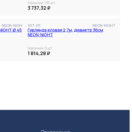
Наличие:
135
шт.
3 737,32 ₽
NEON-NIGHT
307-211
NEON-NIGHT
NIGHT Ø 45
Гирлянда еловая 2,7м, диаметр 36см
NEON-NIGHT
Наличие:
0
шт.
1 814,28 ₽