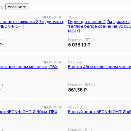
ь:
Новинки
NEON-NIGHT
307-115
еловая с шишками 2,7м, диаметр
Гирлянда еловая 2,7м, диаметр
 NEON-NIGHT
теплое белое свечение 80 LE
NIGHT
т.
Наличие:
317
шт.
₽
6 038,10 ₽
NEON-NIGHT
533-332
см в плетеном мешочке, ПВХ
Елочка 45см в плетеном мешо
шт.
Наличие:
193
шт.
₽
861,36 ₽
NEON-NIGHT
307-142
нок NEON-NIGHT Ø 60см, ПВХ
Еловый венок NEON-NIGHT Ø 4
шт.
Наличие:
6
шт.