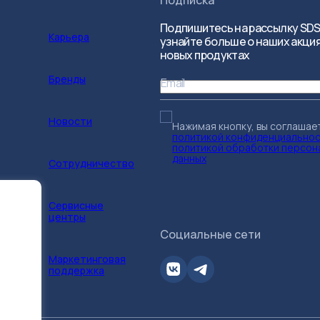
Подписка
Подпишитесь на рассылку SDS
Карьера
узнайте больше о наших акция
новых продуктах
Бренды
Email
Новости
Нажимая кнопку, вы соглашае
политикой конфиденциально
политикой обработки персон
данных
Сотрудничество
Сервисные
центры
Социальные сети
Маркетинговая
поддержка