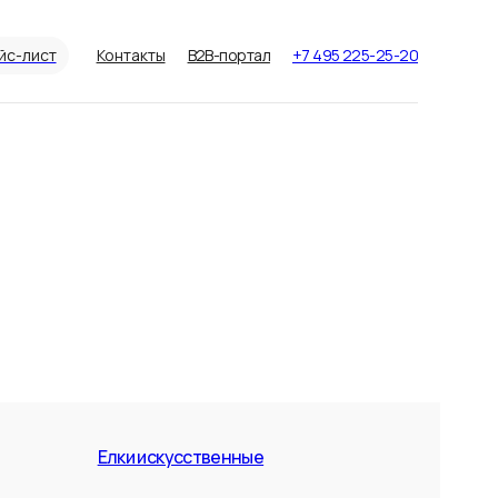
йс-лист
Контакты
B2B-портал
+7 495 225-25-20
Елки искусственные