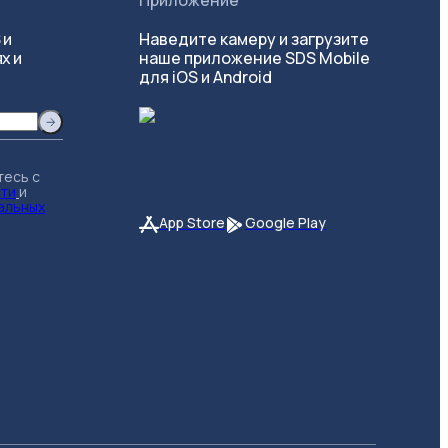
Приложение
 и
Наведите камеру и загрузите
х и
наше приложение SDS Mobile
для iOS и Android
тесь с
сти
и
альных
App Store
Google Play