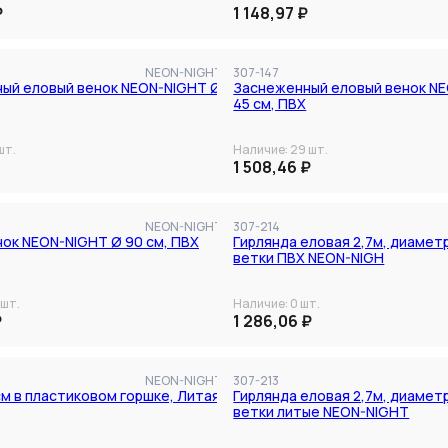
₽
1 148,97 ₽
NEON-NIGHT
307-147
ый еловый венок NEON-NIGHT Ø
Заснеженный еловый венок N
45 см, ПВХ
В наличии
шт.
Наличие:
29
шт.
1 508,46 ₽
NEON-NIGHT
307-214
нок NEON-NIGHT Ø 90 см, ПВХ
Гирлянда еловая 2,7м, диамет
ветки ПВХ NEON-NIGH
шт.
Наличие:
0
шт.
₽
1 286,06 ₽
NEON-NIGHT
307-213
см в пластиковом горшке, Литая
Гирлянда еловая 2,7м, диамет
ветки литые NEON-NIGHT