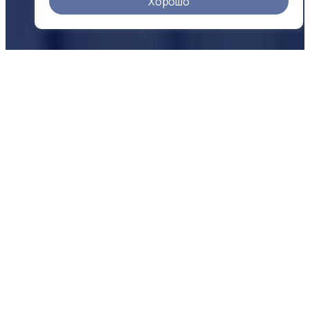
Хорошо
О КОМПАНИИ
Надежность
в цифрах
500 +
25 +